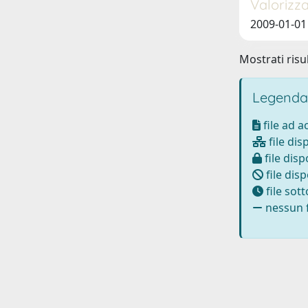
Valorizz
2009-01-01 
Mostrati risul
Legenda
file ad 
file dis
file disp
file disp
file sot
nessun f