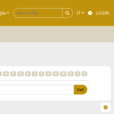
glia
IT
LOGIN
O
P
Q
R
S
T
U
V
W
X
Y
Z