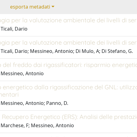
esporta metadati
ia per la valutazione ambientale dei livelli di ser
Ticali, Dario
ia per la valutazione ambientale dei livelli di ser
Ticali, Dario; Messineo, Antonio; Di Mulo, A; Di Stefano, G.
del freddo dai rigassificatori: risparmio energeti
 Messineo, Antonio
energetico dalla rigassificazione del GNL: utilizz
mentari
 Messineo, Antonio; Panno, D.
i Recupero Energetico (ERS): Analisi delle prestaz
 Marchese, F; Messineo, Antonio