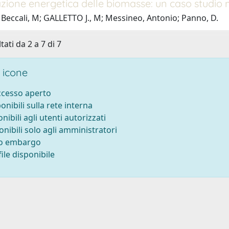
azione energetica delle biomasse: un caso studio
Beccali, M; GALLETTO J., M; Messineo, Antonio; Panno, D.
tati da 2 a 7 di 7
 icone
accesso aperto
ponibili sulla rete interna
onibili agli utenti autorizzati
onibili solo agli amministratori
to embargo
ile disponibile