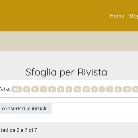
Home
Sfo
Sfoglia per Rivista
ai a:
0-9
A
B
C
D
E
F
G
H
I
J
K
L
M
N
o inserisci le iniziali:
tati da 2 a 7 di 7