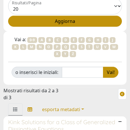
Risultati/Pagina
Vai a:
0-9
A
B
C
D
E
F
G
H
I
J
K
L
M
N
O
P
Q
R
S
T
U
V
W
X
Y
Z
o inserisci le iniziali:
Mostrati risultati da 2 a 3
di 3
esporta metadati
Kink Solutions for a Class of Generalized
Dissipative Equations