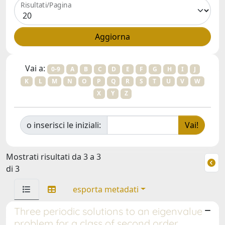
Risultati/Pagina
Vai a:
0-9
A
B
C
D
E
F
G
H
I
J
K
L
M
N
O
P
Q
R
S
T
U
V
W
X
Y
Z
o inserisci le iniziali:
Mostrati risultati da 3 a 3
di 3
esporta metadati
Three periodic solutions to an eigenvalue
problem for a class of second order