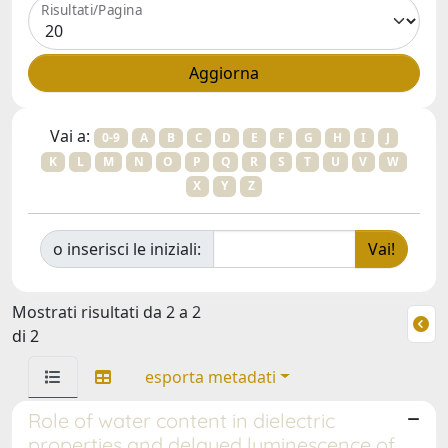
Risultati/Pagina
Vai a:
0-9
A
B
C
D
E
F
G
H
I
J
K
L
M
N
O
P
Q
R
S
T
U
V
W
X
Y
Z
o inserisci le iniziali:
Mostrati risultati da 2 a 2
di 2
esporta metadati
Role of water content in dielectric
properties and delayed luminescence of