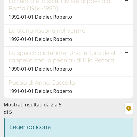
La realtà e lo stile. Riviste di poesia a
Roma (1964-1990)
1992-01-01 Deidier, Roberto
La storia risuona nel ventre
1992-01-01 Deidier, Roberto
Lo specchio interiore. Una lettura de «Il
cappello con la peonia» di Elio Pecora
1990-01-01 Deidier, Roberto
Poesia di Anna Cascella
1991-01-01 Deidier, Roberto
Mostrati risultati da 2 a 5
di 5
Legenda icone