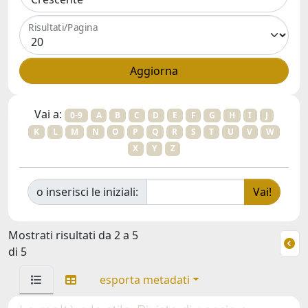
Risultati/Pagina
Vai a:
0-9
A
B
C
D
E
F
G
H
I
J
K
L
M
N
O
P
Q
R
S
T
U
V
W
X
Y
Z
o inserisci le iniziali:
Mostrati risultati da 2 a 5
di 5
esporta metadati