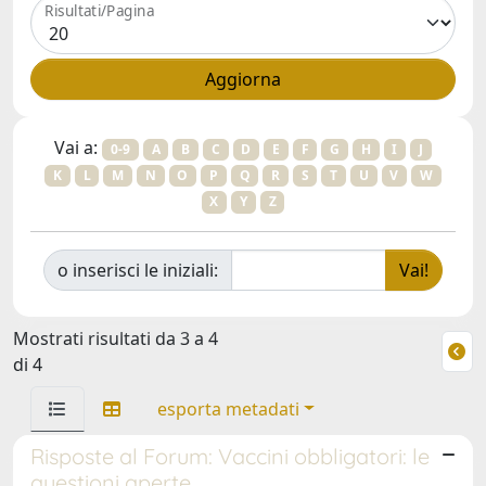
Risultati/Pagina
Vai a:
0-9
A
B
C
D
E
F
G
H
I
J
K
L
M
N
O
P
Q
R
S
T
U
V
W
X
Y
Z
o inserisci le iniziali:
Mostrati risultati da 3 a 4
di 4
esporta metadati
Risposte al Forum: Vaccini obbligatori: le
questioni aperte