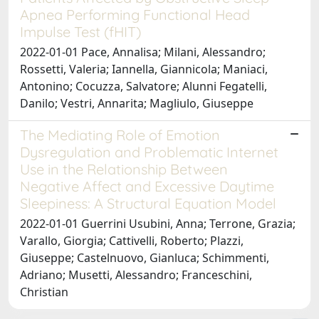
Apnea Performing Functional Head
Impulse Test (fHIT)
2022-01-01 Pace, Annalisa; Milani, Alessandro;
Rossetti, Valeria; Iannella, Giannicola; Maniaci,
Antonino; Cocuzza, Salvatore; Alunni Fegatelli,
Danilo; Vestri, Annarita; Magliulo, Giuseppe
The Mediating Role of Emotion
Dysregulation and Problematic Internet
Use in the Relationship Between
Negative Affect and Excessive Daytime
Sleepiness: A Structural Equation Model
2022-01-01 Guerrini Usubini, Anna; Terrone, Grazia;
Varallo, Giorgia; Cattivelli, Roberto; Plazzi,
Giuseppe; Castelnuovo, Gianluca; Schimmenti,
Adriano; Musetti, Alessandro; Franceschini,
Christian