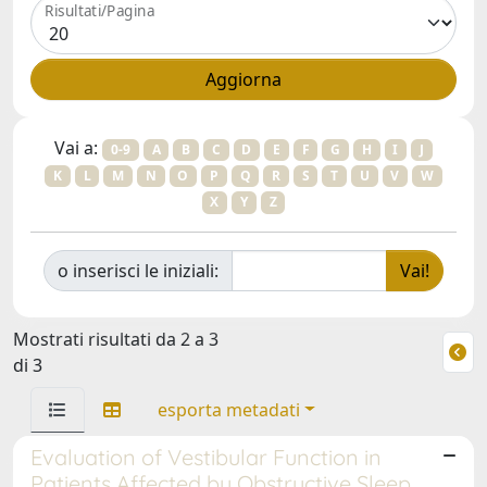
Risultati/Pagina
Vai a:
0-9
A
B
C
D
E
F
G
H
I
J
K
L
M
N
O
P
Q
R
S
T
U
V
W
X
Y
Z
o inserisci le iniziali:
Mostrati risultati da 2 a 3
di 3
esporta metadati
Evaluation of Vestibular Function in
Patients Affected by Obstructive Sleep