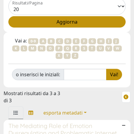
Risultati/Pagina
Vai a:
0-9
A
B
C
D
E
F
G
H
I
J
K
L
M
N
O
P
Q
R
S
T
U
V
W
X
Y
Z
o inserisci le iniziali:
Mostrati risultati da 3 a 3
di 3
esporta metadati
The Mediating Role of Emotion
Dysregulation and Problematic Internet