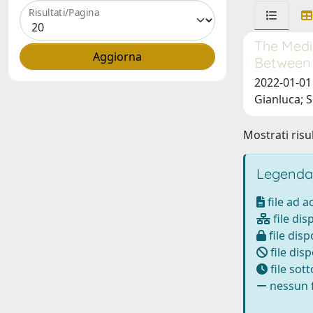
Risultati/Pagina
The Medi
Between 
2022-01-01 
Gianluca; S
Mostrati risul
Legenda
file ad 
file dis
file disp
file disp
file sot
nessun f