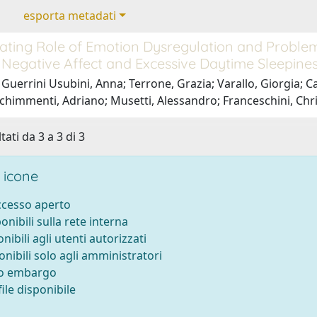
esporta metadati
ating Role of Emotion Dysregulation and Problema
Negative Affect and Excessive Daytime Sleepines
Guerrini Usubini, Anna; Terrone, Grazia; Varallo, Giorgia; Ca
chimmenti, Adriano; Musetti, Alessandro; Franceschini, Chri
tati da 3 a 3 di 3
 icone
accesso aperto
ponibili sulla rete interna
onibili agli utenti autorizzati
onibili solo agli amministratori
to embargo
ile disponibile