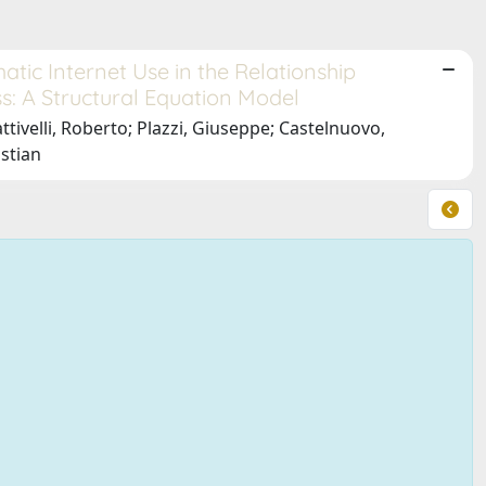
tic Internet Use in the Relationship
s: A Structural Equation Model
ttivelli, Roberto; Plazzi, Giuseppe; Castelnuovo,
stian