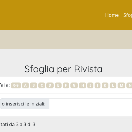
Home
Sfo
Sfoglia per Rivista
ai a:
0-9
A
B
C
D
E
F
G
H
I
J
K
L
M
N
o inserisci le iniziali:
tati da 3 a 3 di 3