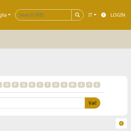
glia
IT
LOGIN
O
P
Q
R
S
T
U
V
W
X
Y
Z