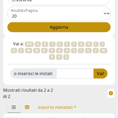
Risultati/Pagina
Vai a:
0-9
A
B
C
D
E
F
G
H
I
J
K
L
M
N
O
P
Q
R
S
T
U
V
W
X
Y
Z
o inserisci le iniziali:
Mostrati risultati da 2 a 2
di 2
esporta metadati