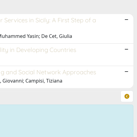
rvices in Sicily: A First Step of a
 Muhammed Yasin; De Cet, Giulia
lity in Developing Countries
ng and Social Network Approaches
 Giovanni; Campisi, Tiziana