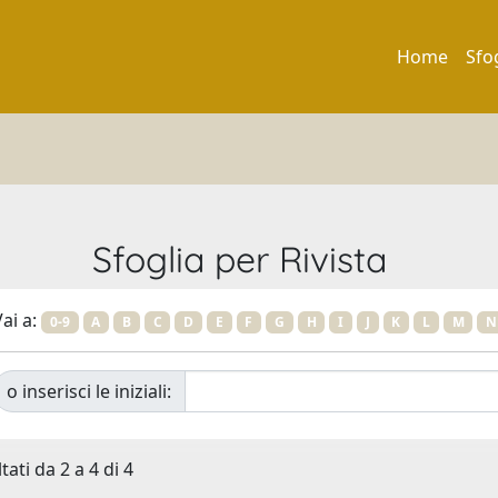
Home
Sfo
Sfoglia per Rivista
ai a:
0-9
A
B
C
D
E
F
G
H
I
J
K
L
M
N
o inserisci le iniziali:
tati da 2 a 4 di 4