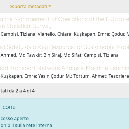
esporta metadati
 the Management of Operations of the E-Scooter Se
ve Statistical Survey
 Campisi, Tiziana; Vianello, Chiara; Kuşkapan, Emre; Çodur,
it Safety as a Key Resource for Sustainable Mobi
Ahmed, Md Tawkir; Bin Siraj, Md Sifat; Campisi, Tiziana
ad Transport Network Analysis: Machine Learni
 Kuşkapan, Emre; Yasin Çodur, M.; Tortum, Ahmet; Tesoriere,
tati da 2 a 4 di 4
 icone
accesso aperto
ponibili sulla rete interna