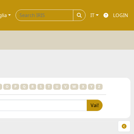
glia
IT
LOGIN
O
P
Q
R
S
T
U
V
W
X
Y
Z