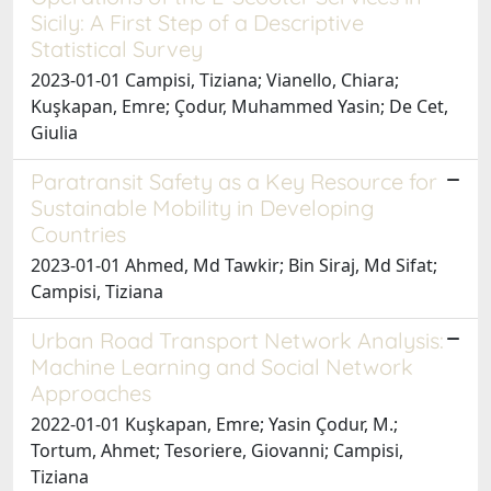
Sicily: A First Step of a Descriptive
Statistical Survey
2023-01-01 Campisi, Tiziana; Vianello, Chiara;
Kuşkapan, Emre; Çodur, Muhammed Yasin; De Cet,
Giulia
Paratransit Safety as a Key Resource for
Sustainable Mobility in Developing
Countries
2023-01-01 Ahmed, Md Tawkir; Bin Siraj, Md Sifat;
Campisi, Tiziana
Urban Road Transport Network Analysis:
Machine Learning and Social Network
Approaches
2022-01-01 Kuşkapan, Emre; Yasin Çodur, M.;
Tortum, Ahmet; Tesoriere, Giovanni; Campisi,
Tiziana