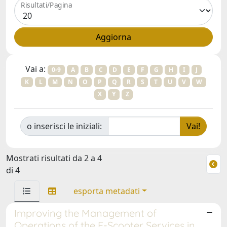
Risultati/Pagina
Vai a:
0-9
A
B
C
D
E
F
G
H
I
J
K
L
M
N
O
P
Q
R
S
T
U
V
W
X
Y
Z
o inserisci le iniziali:
Mostrati risultati da 2 a 4
di 4
esporta metadati
Improving the Management of
Operations of the E-Scooter Services in