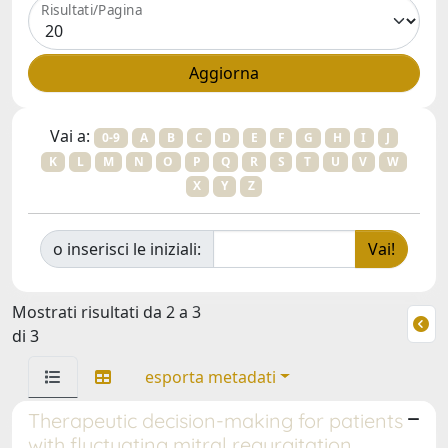
Risultati/Pagina
Vai a:
0-9
A
B
C
D
E
F
G
H
I
J
K
L
M
N
O
P
Q
R
S
T
U
V
W
X
Y
Z
o inserisci le iniziali:
Mostrati risultati da 2 a 3
di 3
esporta metadati
Therapeutic decision-making for patients
with fluctuating mitral regurgitation