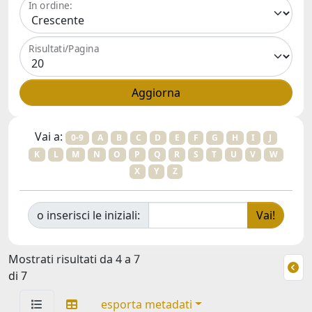
In ordine:
Risultati/Pagina
Vai a:
0-9
A
B
C
D
E
F
G
H
I
J
K
L
M
N
O
P
Q
R
S
T
U
V
W
X
Y
Z
o inserisci le iniziali:
Mostrati risultati da 4 a 7
di 7
esporta metadati