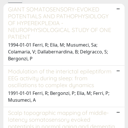
GIANT SOMATOSENSORY-EVOKED
POTENTIALS AND PATHOPHYSIOLOGY
OF HYPEREKPLEXIA -
NEUROPHYSIOLOGICAL STUDY OF ONE
PATIENT
1994-01-01 Ferri, R; Elia, M; Musumeci, Sa;
Colamaria, V; Dallabernardina, B; Delgracco, S;
Bergonzi, P
Modulation of the interictal epileptiform
EEG activity during sleep: from
oscillations to complex dynamics
1991-01-01 Ferri, R; Bergonzi, P; Elia, M; Ferri, P;
Musumeci, A
Scalp topographic mapping of middle-
latency somatosensory evoked
potentials in normal aging and dementia