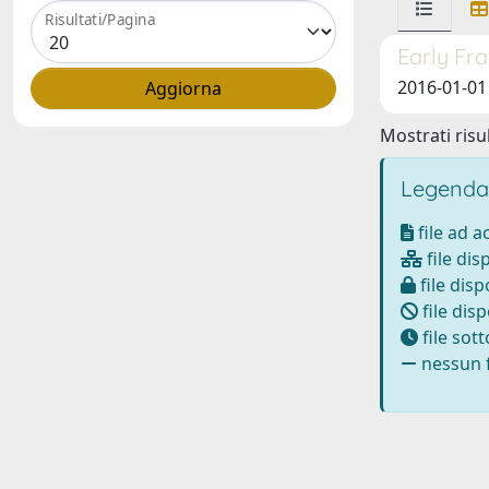
Risultati/Pagina
Early Fr
2016-01-0
Mostrati risul
Legenda
file ad 
file dis
file disp
file disp
file sot
nessun f