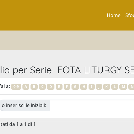
Home
Sfo
lia per Serie FOTA LITURGY S
ai a:
0-9
A
B
C
D
E
F
G
H
I
J
K
L
M
N
o inserisci le iniziali:
tati da 1 a 1 di 1