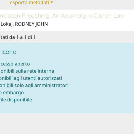
esporta metadati
anciscan Preaching: An Anomaly in Canon Law
1 Lokaj, RODNEY JOHN
tati da 1 a 1 di 1
 icone
accesso aperto
ponibili sulla rete interna
onibili agli utenti autorizzati
onibili solo agli amministratori
to embargo
ile disponibile