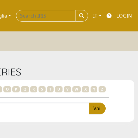
glia
IT
LOGIN
ERIES
O
P
Q
R
S
T
U
V
W
X
Y
Z