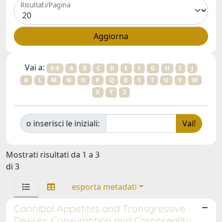
Risultati/Pagina
Vai a:
0-9
A
B
C
D
E
F
G
H
I
J
K
L
M
N
O
P
Q
R
S
T
U
V
W
X
Y
Z
o inserisci le iniziali:
Mostrati risultati da 1 a 3
di 3
esporta metadati
Cannibal Appetites and Transgressive
Desires: Consumption and Corporeality