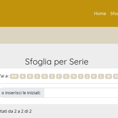
Home
Sfo
Sfoglia per Serie
ai a:
0-9
A
B
C
D
E
F
G
H
I
J
K
L
M
N
o inserisci le iniziali:
tati da 2 a 2 di 2