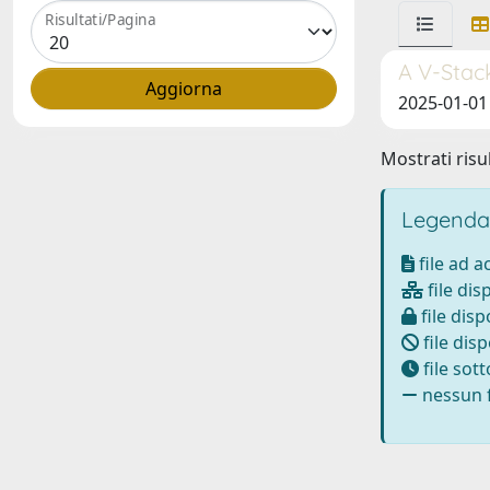
Risultati/Pagina
A V-Stack
2025-01-01
Mostrati risul
Legenda
file ad 
file dis
file disp
file disp
file sot
nessun f