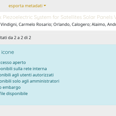
esporta metadati
 Piezoelectric System for Satellites Solar Panels
 Vindigni, Carmelo Rosario; Orlando, Calogero; Alaimo, And
tati da 2 a 2 di 2
 icone
accesso aperto
ponibili sulla rete interna
onibili agli utenti autorizzati
onibili solo agli amministratori
to embargo
ile disponibile