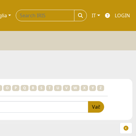
glia
IT
LOGIN
O
P
Q
R
S
T
U
V
W
X
Y
Z