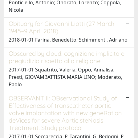
Ponticiello, Antonio; Onorato, Lorenzo; Coppola,
Nicola
Obituary for Giovanni Liotti (27 March
1945–9 April 2018)
2018-01-01 Farina, Benedetto; Schimmenti, Adriano
Obscured by cloud: cognizione implicita e
pregiudizio rispetto alla religione
2017-01-01 Squatrito, Valeria; Oppo, Annalisa;
Presti, GIOVAMBATTISTA MARIA LINO; Moderato,
Paolo
OBSERVANT II: OBservational Study of
Effectiveness of transcatheter aortic
valve implantation with new geneRation
deVices for severe Aortic steNosis
Treatment. Study protocol
2017-01-01 Seccareccia, F; Tarantini, G; Bedogni, F;