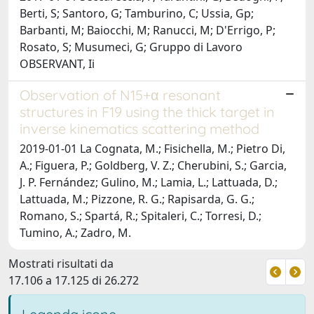
Berti, S; Santoro, G; Tamburino, C; Ussia, Gp;
Barbanti, M; Baiocchi, M; Ranucci, M; D'Errigo, P;
Rosato, S; Musumeci, G; Gruppo di Lavoro
OBSERVANT, Ii
Observation of N15+α resonant
structures in F19 using the thick target in
inverse kinematics scattering method
2019-01-01 La Cognata, M.; Fisichella, M.; Pietro Di,
A.; Figuera, P.; Goldberg, V. Z.; Cherubini, S.; Garcia,
J. P. Fernández; Gulino, M.; Lamia, L.; Lattuada, D.;
Lattuada, M.; Pizzone, R. G.; Rapisarda, G. G.;
Romano, S.; Spartá, R.; Spitaleri, C.; Torresi, D.;
Tumino, A.; Zadro, M.
Mostrati risultati da
17.106 a 17.125 di 26.272