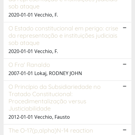
sob ataque
2020-01-01 Vecchio, F.
O Estado constitucional em perigo: crise
da representação e instituições judiciais
sob ataque
2020-01-01 Vecchio, F.
O Fra' Ranaldo
2007-01-01 Lokaj, RODNEY JOHN
O Princípio da Subsidiariedade no
Tratado Constitucional:
Procedimentalização versus
Justiciabilidade
2012-01-01 Vecchio, Fausto
The O-17(p,alpha)N-14 reaction