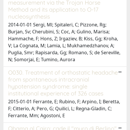
measurement via the Trojan Horse
Method and its application to O-17
nucleosynthesis
2014-01-01 Sergi, Ml; Spitaleri, C; Pizzone, Rg;
Burjan, Sv; Cherubini, S; Coc, A; Gulino, Marisa;
Hammache, F; Hons, Z; Irgaziev, B; Kiss, Gg; Kroha,
V; La Cognata, M; Lamia, L; Mukhamedzhanov, A;
Puglia, Smr; Rapisarda, Gg; Romano, S; de Sereville,
N; Somorjai, E; Tumino, Aurora
O030. Treatment of orthostatic headache
from spontaneous intracranial
hypotension syndrome: single
institutional experience of 326 cases
2015-01-01 Ferrante, E; Rubino, F; Arpino, I; Beretta,
F; Citterio, A; Pero, G; Quilici, L; Regna-Gladin, C;
Ferrante, Mm; Agostoni, E
Obama al Cairo: cade il "muro di Berlino"