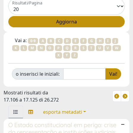
Risultati/Pagina
Vai a:
0-9
A
B
C
D
E
F
G
H
I
J
K
L
M
N
O
P
Q
R
S
T
U
V
W
X
Y
Z
o inserisci le iniziali:
Mostrati risultati da
17.106 a 17.125 di 26.272
esporta metadati
O Estado constitucional em perigo: crise
da representação e instituições judiciais