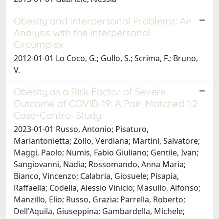
Obesity and Interpersonal Problems: An
Analysis with the Interpersonal
Circumplex
2012-01-01 Lo Coco, G.; Gullo, S.; Scrima, F.; Bruno,
V.
Obesity as a Risk Factor of Severe
Outcome of COVID-19: A Pair-Matched 1:2
Case-Control Study
2023-01-01 Russo, Antonio; Pisaturo,
Mariantonietta; Zollo, Verdiana; Martini, Salvatore;
Maggi, Paolo; Numis, Fabio Giuliano; Gentile, Ivan;
Sangiovanni, Nadia; Rossomando, Anna Maria;
Bianco, Vincenzo; Calabria, Giosuele; Pisapia,
Raffaella; Codella, Alessio Vinicio; Masullo, Alfonso;
Manzillo, Elio; Russo, Grazia; Parrella, Roberto;
Dell'Aquila, Giuseppina; Gambardella, Michele;