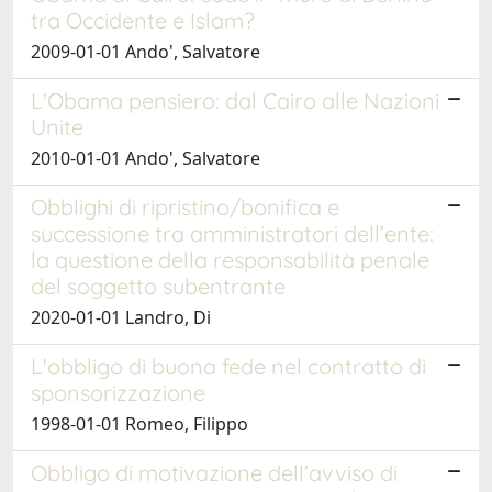
tra Occidente e Islam?
2009-01-01 Ando', Salvatore
L'Obama pensiero: dal Cairo alle Nazioni
Unite
2010-01-01 Ando', Salvatore
Obblighi di ripristino/bonifica e
successione tra amministratori dell’ente:
la questione della responsabilità penale
del soggetto subentrante
2020-01-01 Landro, Di
L'obbligo di buona fede nel contratto di
sponsorizzazione
1998-01-01 Romeo, Filippo
Obbligo di motivazione dell’avviso di