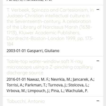
T. Verbeek, Spinoza and Cartesianism, in
Judaeo-Christian intellectual culture in
the Seventeenth-century. A celebration
of the Library of Narcissus Marsh (1638-
1713), Kluwer Academic Publishers,
Dordrecht-Boston-London 1999, pp. 173-
184
2003-01-01 Gasparri, Giuliano
Table-top water-window soft X-ray
microscope using a Z-pinching capillary
discharge source
2016-01-01 Nawaz, M. F.; Nevrkla, M.; Jancarek, A.;
Torrisi, A.; Parkman, T.; Turnova, J.; Stolcova, L.;
Vrbova, M.; Limpouch, J.; Pina, L.; Wachulak, P.
Tabucchi, Antonio