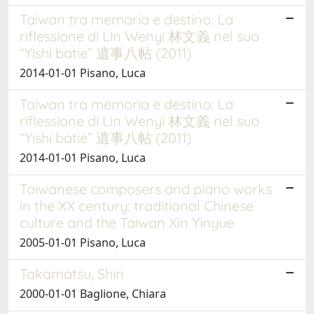
Taiwan tra memoria e destino: La
riflessione di Lin Wenyi 林文義 nel suo
“Yishi batie” 遺事八帖 (2011)
2014-01-01 Pisano, Luca
Taiwan tra memoria e destino: La
riflessione di Lin Wenyi 林文義 nel suo
“Yishi batie” 遺事八帖 (2011)
2014-01-01 Pisano, Luca
Taiwanese composers and piano works
in the XX century: traditional Chinese
culture and the Taiwan Xin Yinyue
2005-01-01 Pisano, Luca
Takamatsu, Shin
2000-01-01 Baglione, Chiara