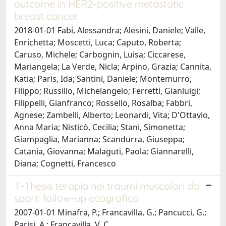
outcome in HER2-positive metastatic
breast cancer
2018-01-01 Fabi, Alessandra; Alesini, Daniele; Valle,
Enrichetta; Moscetti, Luca; Caputo, Roberta;
Caruso, Michele; Carbognin, Luisa; Ciccarese,
Mariangela; La Verde, Nicla; Arpino, Grazia; Cannita,
Katia; Paris, Ida; Santini, Daniele; Montemurro,
Filippo; Russillo, Michelangelo; Ferretti, Gianluigi;
Filippelli, Gianfranco; Rossello, Rosalba; Fabbri,
Agnese; Zambelli, Alberto; Leonardi, Vita; D'Ottavio,
Anna Maria; Nisticò, Cecilia; Stani, Simonetta;
Giampaglia, Marianna; Scandurra, Giuseppa;
Catania, Giovanna; Malaguti, Paola; Giannarelli,
Diana; Cognetti, Francesco
T-Thesis terapia nei traumi muscolari da
sport: follow-up ecografico
2007-01-01 Minafra, P.; Francavilla, G.; Pancucci, G.;
Parisi, A.; Francavilla, V. C.