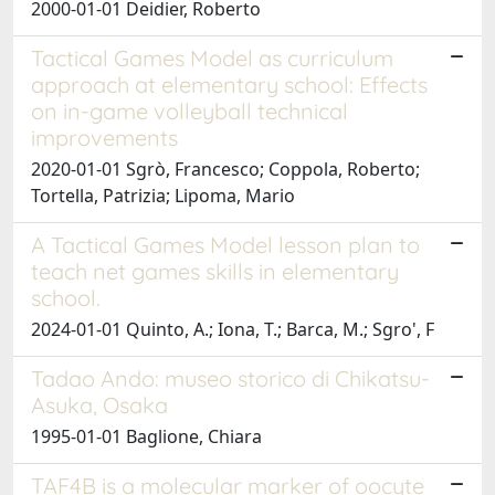
2000-01-01 Deidier, Roberto
Tactical Games Model as curriculum
approach at elementary school: Effects
on in-game volleyball technical
improvements
2020-01-01 Sgrò, Francesco; Coppola, Roberto;
Tortella, Patrizia; Lipoma, Mario
A Tactical Games Model lesson plan to
teach net games skills in elementary
school.
2024-01-01 Quinto, A.; Iona, T.; Barca, M.; Sgro', F
Tadao Ando: museo storico di Chikatsu-
Asuka, Osaka
1995-01-01 Baglione, Chiara
TAF4B is a molecular marker of oocyte