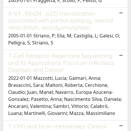
2003-01-01 Fraggetta, F; Scollo, P; Pelosi, G
A t(4 ; 9)(q34 ; p22) translocation
associated with partial epilepsy, mental
retardation, and dysmorphism
2005-01-01 Striano, P; Elia, M; Castiglia, L; Galesi, O;
Pelligra, S; Striano, S
T-Cell Receptor Repertoire Sequencing
and Its Applications: Focus on Infectious
Diseases and Cancer
2022-01-01 Mazzotti, Lucia; Gaimari, Anna;
Bravaccini, Sara; Maltoni, Roberta; Cerchione,
Claudio; Juan, Manel; Navarro, Europa Azucena-
Gonzalez; Pasetto, Anna; Nascimento Silva, Daniela;
Ancarani, Valentina; Sambri, Vittorio; Calabrò,
Luana; Martinelli, Giovanni; Mazza, Massimiliano
T-DM1 and brain metastases: Clinical