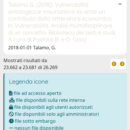
Talamo G. (2018). Vulnerabilità
ontologica e misurazione ex ante: un
contributo dalla letteratura economica.
In Vulnerabilità. Analisi multidisciplinare
di un concetto. Biblioteca dei testi e studi.
A cura di Pastore B. e O. Giolo.
2018-01-01 Talamo, G.
Mostrati risultati da
23.662 a 23.681 di 26.269
Legenda icone
file ad accesso aperto
file disponibili sulla rete interna
file disponibili agli utenti autorizzati
file disponibili solo agli amministratori
file sotto embargo
nessun file disponibile