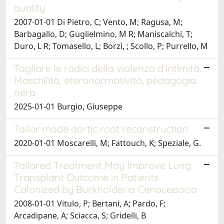
quality
2007-01-01 Di Pietro, C; Vento, M; Ragusa, M;
Barbagallo, D; Guglielmino, M R; Maniscalchi, T;
Duro, L R; Tomasello, L; Borzì, ; Scollo, P; Purrello, M
Tagliare le radici della violenza d’intimità.
Maschilità, eteronormatività, pedagogia
nera
2025-01-01 Burgio, Giuseppe
Tailor made aortic root reconstruction
2020-01-01 Moscarelli, M; Fattouch, K; Speziale, G.
Tailored Treatment May Improve Lung
Transplant Outcome in Patients
Colonized by Burkholderia Cenocepacia
2008-01-01 Vitulo, P; Bertani, A; Pardo, F;
Arcadipane, A; Sciacca, S; Gridelli, B