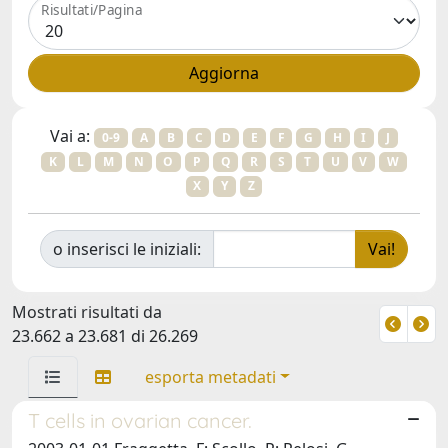
Risultati/Pagina
Vai a:
0-9
A
B
C
D
E
F
G
H
I
J
K
L
M
N
O
P
Q
R
S
T
U
V
W
X
Y
Z
o inserisci le iniziali:
Mostrati risultati da
23.662 a 23.681 di 26.269
esporta metadati
T cells in ovarian cancer.