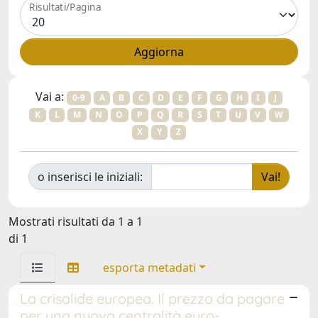
Risultati/Pagina
Vai a:
0-9
A
B
C
D
E
F
G
H
I
J
K
L
M
N
O
P
Q
R
S
T
U
V
W
X
Y
Z
o inserisci le iniziali:
Mostrati risultati da 1 a 1
di 1
esporta metadati
La crisalide europea. Il prezzo da pagare
per una nuova centralità euro-