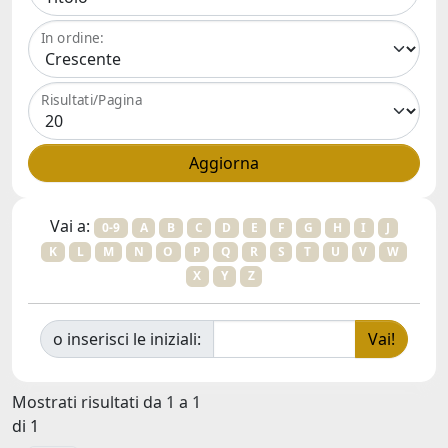
In ordine:
Risultati/Pagina
Vai a:
0-9
A
B
C
D
E
F
G
H
I
J
K
L
M
N
O
P
Q
R
S
T
U
V
W
X
Y
Z
o inserisci le iniziali:
Mostrati risultati da 1 a 1
di 1