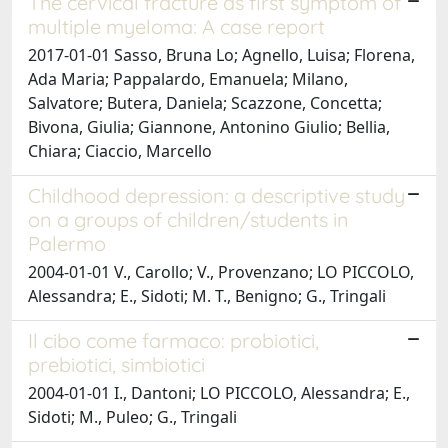
The cervical fracture as first symptom of
multiple myeloma: A case report
2017-01-01 Sasso, Bruna Lo; Agnello, Luisa; Florena,
Ada Maria; Pappalardo, Emanuela; Milano,
Salvatore; Butera, Daniela; Scazzone, Concetta;
Bivona, Giulia; Giannone, Antonino Giulio; Bellia,
Chiara; Ciaccio, Marcello
Childhood depression: a descriptive study
on a groups of children/students in
Palermo
2004-01-01 V., Carollo; V., Provenzano; LO PICCOLO,
Alessandra; E., Sidoti; M. T., Benigno; G., Tringali
Il cibo come farmaco: probiotici,
prebiotici, simbiotici
2004-01-01 I., Dantoni; LO PICCOLO, Alessandra; E.,
Sidoti; M., Puleo; G., Tringali