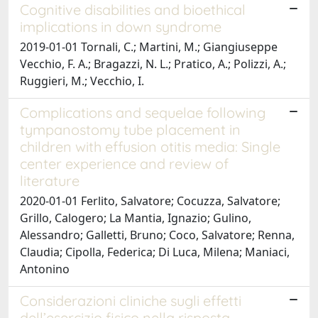
Cognitive disabilities and bioethical
implications in down syndrome
2019-01-01 Tornali, C.; Martini, M.; Giangiuseppe
Vecchio, F. A.; Bragazzi, N. L.; Pratico, A.; Polizzi, A.;
Ruggieri, M.; Vecchio, I.
Complications and sequelae following
tympanostomy tube placement in
children with effusion otitis media: Single
center experience and review of
literature
2020-01-01 Ferlito, Salvatore; Cocuzza, Salvatore;
Grillo, Calogero; La Mantia, Ignazio; Gulino,
Alessandro; Galletti, Bruno; Coco, Salvatore; Renna,
Claudia; Cipolla, Federica; Di Luca, Milena; Maniaci,
Antonino
Considerazioni cliniche sugli effetti
dell’esercizio fisico nella risposta