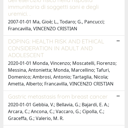
immunitaria di soggetti sani e degli
uremici. .
2007-01-01 Ma, Gioè; L., Todaro; G., Pancucci;
Francavilla, VINCENZO CRISTIAN
DOPING: HEALTH RISK AND ETHICAL
CONSIDERATION IN ADULT AND
ADOLESCENT
2020-01-01 Monda, Vincenzo; Moscatelli, Fiorenzo;
Messina, Antonietta; Monda, Marcellino; Tafuri,
Domenico; Ambrosi, Antonio; Tartaglia, Nicola;
Ametta, Alberto; Francavilla, VINCENZO CRISTIAN
Gastric metastasis from breast cancer
2020-01-01 Gebbia, V.; Bellavia, G.; Bajardi, E. A.;
Arcara, C.; Ancona, C.; Vaccaro, G.; Cipolla, C.;
Graceffa, G.; Valerio, M. R.