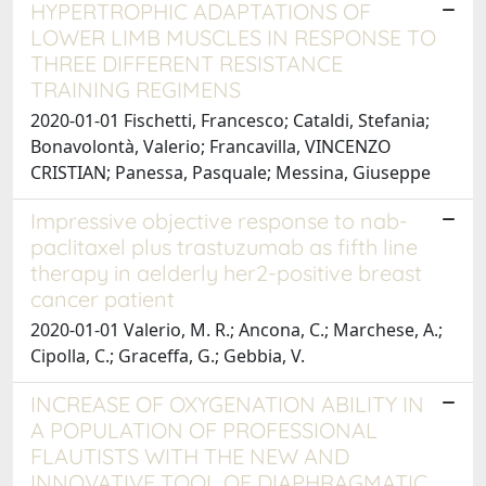
HYPERTROPHIC ADAPTATIONS OF
LOWER LIMB MUSCLES IN RESPONSE TO
THREE DIFFERENT RESISTANCE
TRAINING REGIMENS
2020-01-01 Fischetti, Francesco; Cataldi, Stefania;
Bonavolontà, Valerio; Francavilla, VINCENZO
CRISTIAN; Panessa, Pasquale; Messina, Giuseppe
Impressive objective response to nab-
paclitaxel plus trastuzumab as fifth line
therapy in aelderly her2-positive breast
cancer patient
2020-01-01 Valerio, M. R.; Ancona, C.; Marchese, A.;
Cipolla, C.; Graceffa, G.; Gebbia, V.
INCREASE OF OXYGENATION ABILITY IN
A POPULATION OF PROFESSIONAL
FLAUTISTS WITH THE NEW AND
INNOVATIVE TOOL OF DIAPHRAGMATIC