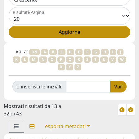
Risultati/Pagina
Vai a:
0-9
A
B
C
D
E
F
G
H
I
J
K
L
M
N
O
P
Q
R
S
T
U
V
W
X
Y
Z
o inserisci le iniziali:
Mostrati risultati da 13 a
32 di 43
esporta metadati