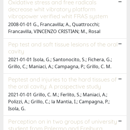
Oxidative stress and free radicals
decrease whit vibratory platform
vibropower verified whit FRAS system
2008-01-01 G., Francavilla; A., Quattrocchi;
Francavilla, VINCENZO CRISTIAN; M., Rosal
Pep test and soft tissue lesions of the oral
cavity
2021-01-01 Isola, G.; Santonocito, S.; Fichera, G.;
Grillo, C.; Maniaci, A.; Campagna, P.; Grillo, C. M.
Peptest and injuries to the hard tissues of
the oral cavity: A prospective study
2021-01-01 Grillo, C. M.; Ferlito, S.; Maniaci, A.;
Polizzi, A.; Grillo, C.; la Mantia, I.; Campagna, P.;
Isola, G.
Perception on in two groups of university
student from Palermo and Freiburg