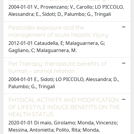
2004-01-01 V., Provenzano; V., Carollo; LO PICCOLO,
Alessandra; E., Sidoti; D., Palumbo; G., Tringali
Pesticides exposure and the
management of acute hepatic injury
2012-01-01 Cataudella, E; Malaguarnera, G;
Gagliano, C; Malaguarnera, M.
Pet Therapy: therapeutic benefits of
human – animal relation
2004-01-01 E., Sidoti; LO PICCOLO, Alessandra; D.,
Palumbo; G., Tringali
PHYSICAL ACTIVITY AND MODIFICATION
OF LIFESTYLE INDUCE BENEFITS ON THE
HEALTH STATUS
2020-01-01 Di maio, Girolamo; Monda, Vincenzo;
Messina, Antonietta; Polito, Rita; Monda,