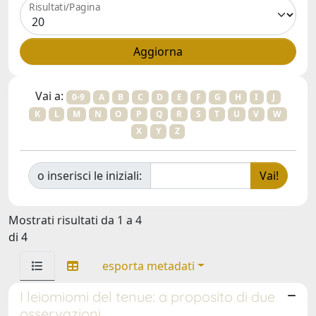
Risultati/Pagina
Vai a:
0-9
A
B
C
D
E
F
G
H
I
J
K
L
M
N
O
P
Q
R
S
T
U
V
W
X
Y
Z
o inserisci le iniziali:
Mostrati risultati da 1 a 4
di 4
esporta metadati
I leiomiomi del tenue: a proposito di due
osservazioni.