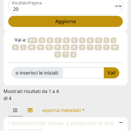
Risultati/Pagina
Vai a:
0-9
A
B
C
D
E
F
G
H
I
J
K
L
M
N
O
P
Q
R
S
T
U
V
W
X
Y
Z
o inserisci le iniziali:
Mostrati risultati da 1 a 4
di 4
esporta metadati
I leiomiomi del tenue: a proposito di due
osservazioni.