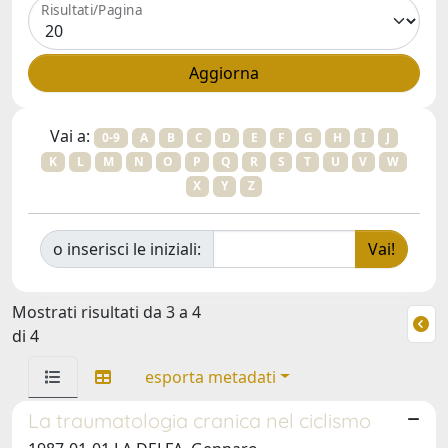
Risultati/Pagina
Vai a:
0-9
A
B
C
D
E
F
G
H
I
J
K
L
M
N
O
P
Q
R
S
T
U
V
W
X
Y
Z
o inserisci le iniziali:
Mostrati risultati da 3 a 4
di 4
esporta metadati
La traumatologia cranica nel ciclismo