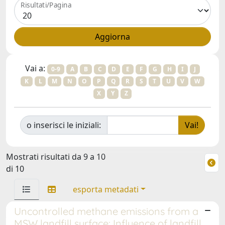
Risultati/Pagina
Vai a:
0-9
A
B
C
D
E
F
G
H
I
J
K
L
M
N
O
P
Q
R
S
T
U
V
W
X
Y
Z
o inserisci le iniziali:
Mostrati risultati da 9 a 10
di 10
esporta metadati
Uncontrolled methane emissions from a
MSW landfill surface: Influence of landfill