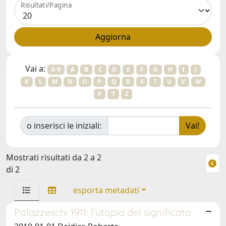
Risultati/Pagina
Vai a:
0-9
A
B
C
D
E
F
G
H
I
J
K
L
M
N
O
P
Q
R
S
T
U
V
W
X
Y
Z
o inserisci le iniziali:
Mostrati risultati da 2 a 2
di 2
esporta metadati
Palazzeschi 1911: l'utopia del significato