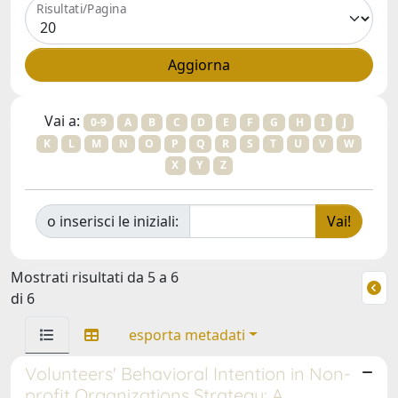
Risultati/Pagina
Vai a:
0-9
A
B
C
D
E
F
G
H
I
J
K
L
M
N
O
P
Q
R
S
T
U
V
W
X
Y
Z
o inserisci le iniziali:
Mostrati risultati da 5 a 6
di 6
esporta metadati
Volunteers' Behavioral Intention in Non-
profit Organizations Strategy: A