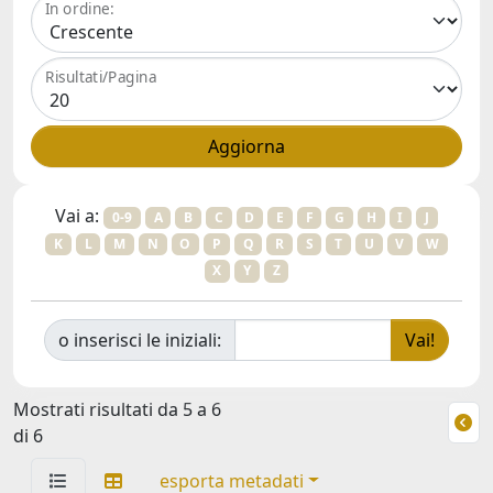
In ordine:
Risultati/Pagina
Vai a:
0-9
A
B
C
D
E
F
G
H
I
J
K
L
M
N
O
P
Q
R
S
T
U
V
W
X
Y
Z
o inserisci le iniziali:
Mostrati risultati da 5 a 6
di 6
esporta metadati