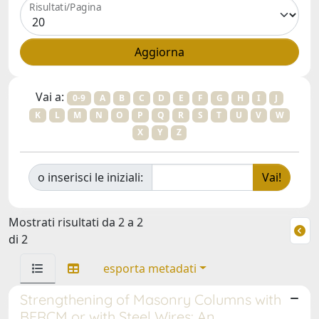
Risultati/Pagina
Vai a:
0-9
A
B
C
D
E
F
G
H
I
J
K
L
M
N
O
P
Q
R
S
T
U
V
W
X
Y
Z
o inserisci le iniziali:
Mostrati risultati da 2 a 2
di 2
esporta metadati
Strengthening of Masonry Columns with
BFRCM or with Steel Wires: An