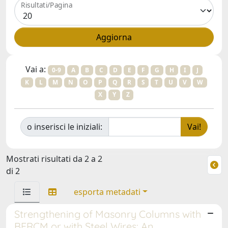
Risultati/Pagina
Vai a:
0-9
A
B
C
D
E
F
G
H
I
J
K
L
M
N
O
P
Q
R
S
T
U
V
W
X
Y
Z
o inserisci le iniziali:
Mostrati risultati da 2 a 2
di 2
esporta metadati
Strengthening of Masonry Columns with
BFRCM or with Steel Wires: An