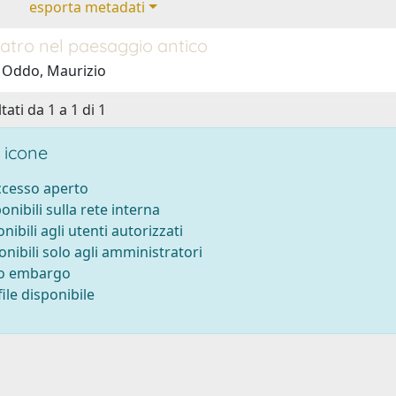
esporta metadati
atro nel paesaggio antico
 Oddo, Maurizio
tati da 1 a 1 di 1
 icone
accesso aperto
ponibili sulla rete interna
onibili agli utenti autorizzati
onibili solo agli amministratori
to embargo
ile disponibile