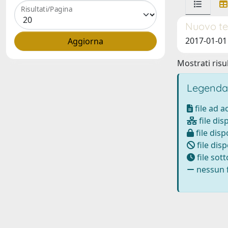
Risultati/Pagina
Nuovo te
2017-01-01
Mostrati risul
Legenda
file ad 
file dis
file disp
file disp
file sot
nessun f