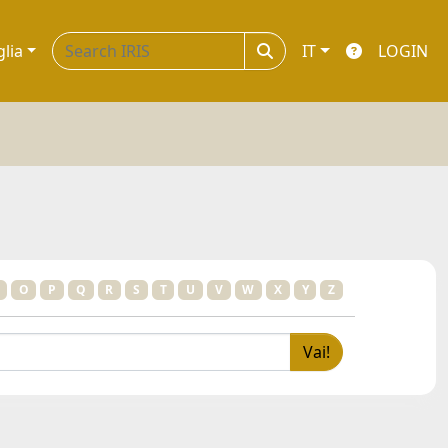
glia
IT
LOGIN
O
P
Q
R
S
T
U
V
W
X
Y
Z