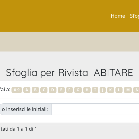
Home
Sfo
Sfoglia per Rivista ABITARE
ai a:
0-9
A
B
C
D
E
F
G
H
I
J
K
L
M
N
o inserisci le iniziali:
tati da 1 a 1 di 1