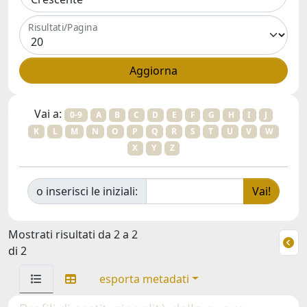
Risultati/Pagina
Vai a:
0-9
A
B
C
D
E
F
G
H
I
J
K
L
M
N
O
P
Q
R
S
T
U
V
W
X
Y
Z
o inserisci le iniziali:
Mostrati risultati da 2 a 2
di 2
esporta metadati