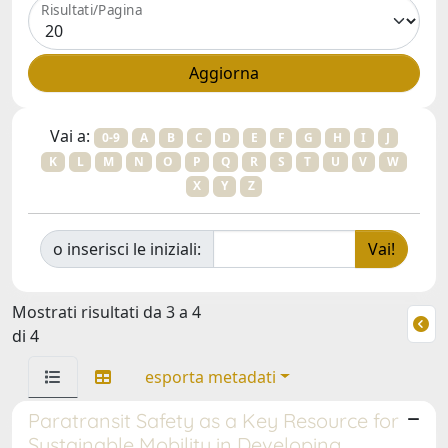
Risultati/Pagina
Vai a:
0-9
A
B
C
D
E
F
G
H
I
J
K
L
M
N
O
P
Q
R
S
T
U
V
W
X
Y
Z
o inserisci le iniziali:
Mostrati risultati da 3 a 4
di 4
esporta metadati
Paratransit Safety as a Key Resource for
Sustainable Mobility in Developing