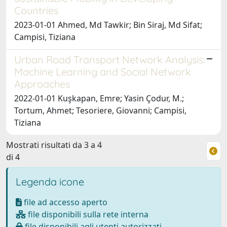
Countries
2023-01-01 Ahmed, Md Tawkir; Bin Siraj, Md Sifat;
Campisi, Tiziana
Urban Road Transport Network Analysis:
Machine Learning and Social Network
Approaches
2022-01-01 Kuşkapan, Emre; Yasin Çodur, M.;
Tortum, Ahmet; Tesoriere, Giovanni; Campisi,
Tiziana
Mostrati risultati da 3 a 4
di 4
Legenda icone
file ad accesso aperto
file disponibili sulla rete interna
file disponibili agli utenti autorizzati