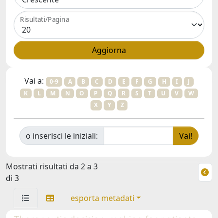
Risultati/Pagina
Vai a:
0-9
A
B
C
D
E
F
G
H
I
J
K
L
M
N
O
P
Q
R
S
T
U
V
W
X
Y
Z
o inserisci le iniziali:
Mostrati risultati da 2 a 3
di 3
esporta metadati