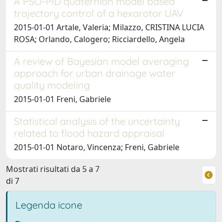
A PSO-PID quaternion model based
trajectory control of a hexarotor UAV
2015-01-01 Artale, Valeria; Milazzo, CRISTINA LUCIA
ROSA; Orlando, Calogero; Ricciardello, Angela
A review of Bayesian model averaging
approach for urban drainage water
quality modeling
2015-01-01 Freni, Gabriele
Statistical analysis of the uncertainty
related to flood hazard appraisal
2015-01-01 Notaro, Vincenza; Freni, Gabriele
Mostrati risultati da 5 a 7
di 7
Legenda icone