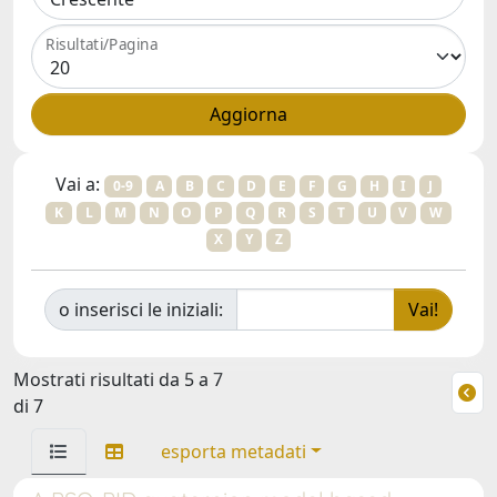
Risultati/Pagina
Vai a:
0-9
A
B
C
D
E
F
G
H
I
J
K
L
M
N
O
P
Q
R
S
T
U
V
W
X
Y
Z
o inserisci le iniziali:
Mostrati risultati da 5 a 7
di 7
esporta metadati