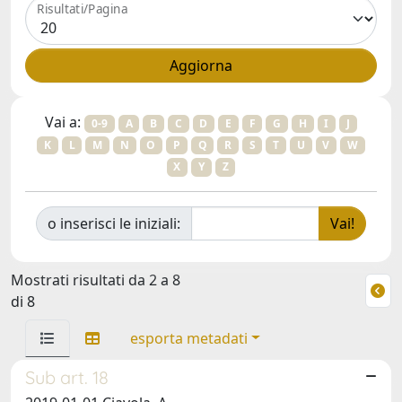
Risultati/Pagina
Vai a:
0-9
A
B
C
D
E
F
G
H
I
J
K
L
M
N
O
P
Q
R
S
T
U
V
W
X
Y
Z
o inserisci le iniziali:
Mostrati risultati da 2 a 8
di 8
esporta metadati
Sub art. 18