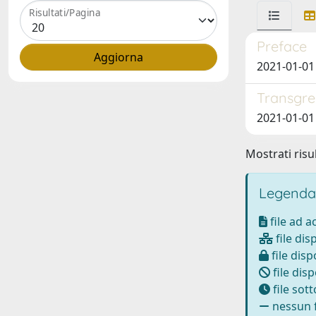
Risultati/Pagina
Preface
2021-01-01 
Transgres
2021-01-01 
Mostrati risul
Legenda
file ad 
file dis
file disp
file disp
file sot
nessun f