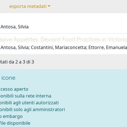
esporta metadati
Antosa, Silvia
sive Appetites. Deviant Food Practices in Victori
Antosa, Silvia; Costantini, Mariaconcetta; Ettorre, Emanuel
tati da 2 a 3 di 3
 icone
accesso aperto
ponibili sulla rete interna
onibili agli utenti autorizzati
onibili solo agli amministratori
to embargo
ile disponibile