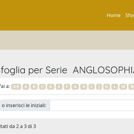
Home
Sfo
Sfoglia per Serie ANGLOSOPHI
ai a:
0-9
A
B
C
D
E
F
G
H
I
J
K
L
M
N
o inserisci le iniziali:
tati da 2 a 3 di 3