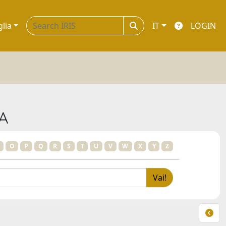
glia
IT
LOGIN
A
O
P
Q
R
S
T
U
V
W
X
Y
Z