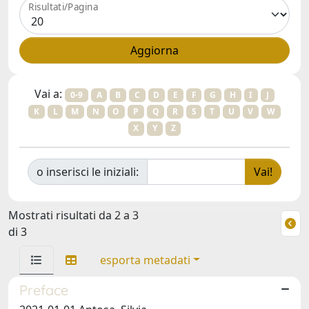
Risultati/Pagina
Vai a:
0-9
A
B
C
D
E
F
G
H
I
J
K
L
M
N
O
P
Q
R
S
T
U
V
W
X
Y
Z
o inserisci le iniziali:
Mostrati risultati da 2 a 3
di 3
esporta metadati
Preface