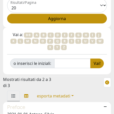
Risultati/Pagina
Vai a:
0-9
A
B
C
D
E
F
G
H
I
J
K
L
M
N
O
P
Q
R
S
T
U
V
W
X
Y
Z
o inserisci le iniziali:
Mostrati risultati da 2 a 3
di 3
esporta metadati
Preface