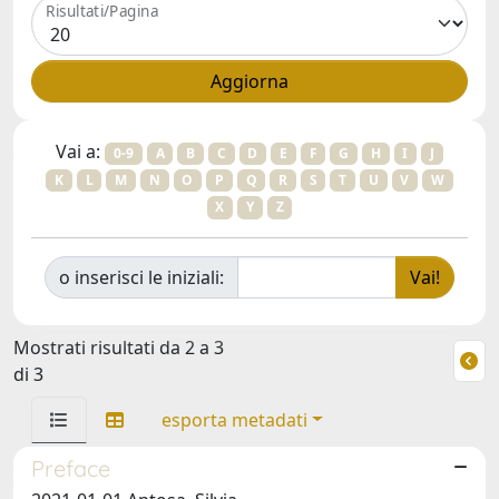
Risultati/Pagina
Vai a:
0-9
A
B
C
D
E
F
G
H
I
J
K
L
M
N
O
P
Q
R
S
T
U
V
W
X
Y
Z
o inserisci le iniziali:
Mostrati risultati da 2 a 3
di 3
esporta metadati
Preface