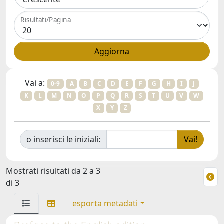
Risultati/Pagina
Vai a:
0-9
A
B
C
D
E
F
G
H
I
J
K
L
M
N
O
P
Q
R
S
T
U
V
W
X
Y
Z
o inserisci le iniziali:
Mostrati risultati da 2 a 3
di 3
esporta metadati