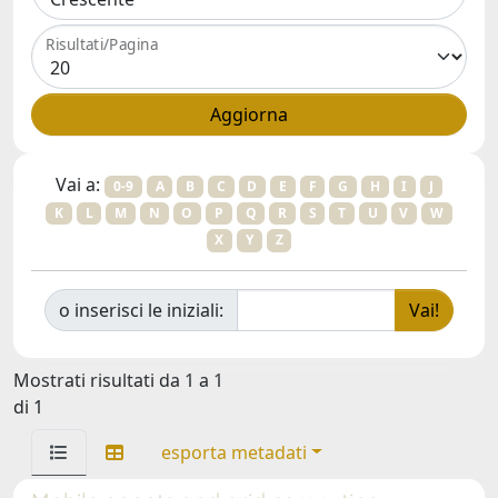
Risultati/Pagina
Vai a:
0-9
A
B
C
D
E
F
G
H
I
J
K
L
M
N
O
P
Q
R
S
T
U
V
W
X
Y
Z
o inserisci le iniziali:
Mostrati risultati da 1 a 1
di 1
esporta metadati