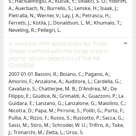
S.; Hacisalihoglu, A.; Kucuk, Y.; Solakcı, S. O.; Yildirim,
A.; Auerbach, N.; Burrello, S.; Lenske, H.; Isaak, J.;
Pietralla, N.; Werner, V.; Lay, J. A.; Petrascu, H.;
Ferretti, J.; Kotila, J.; Donaldson, L. M.; Khumalo, T.;
Neveling, R.; Pellegri, L.
A modular NIM electronics for Pulse
Shape method with the large area n-
planar silicon detectors of the 4π
CHIMERA
2007-01-01 Bassini, R.; Boiano, C.; Pagano, A.;
Amorini, F.; Anzalone, A.; Auditore, L.; Cardella, G.;
Cavallaro, S.; Chatterjee, M. B.; D'Andrea, M.; De
Filippo, E.; Giudice, N.; Grimaldi, A.; Guazzoni, P.; La
Guidara, E.; Lanzano, G.; Lanzalone, G.; Maiolino, C.;
Nicotra, D.; Papa, M.; Pirrone, S.; Politi, G.; Porto, F.;
Pullia, A.; Rizzo, F.; Russo, S.; Russotto, P.; Sacca, G.;
Sassi, M.; Stiro, M.; Schroder, W. U.; Trifiro, A.; Toke,
J.; Trimarchi, M.; Zetta, L.; Urso, S.