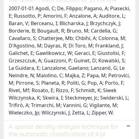
2007-01-01 Agodi, C; De, Filippo; Pagano, A; Piasecki,
E; Russotto, P; Amorini, F; Anzalone, A; Auditore, L;
Baran, V; Berceanu, I; Blicharska, J; Brzychczyk, J;
Borderie, B; Bougault, R; Bruno, M; Cardella, G;
Cavallaro, S; Chatterjee, Mb; Chbihi, A; Colonna, M;
D'Agostino, M; Dayras, R; Di Toro, M; Frankland, J;
Galichet, E; Gawlikowicz, W; Geraci, E; Giustolisi, F;
Grzeszczuk, A; Guazzoni, P; Guinet, D; Kowalski, S;
La Guidara, E; Lanzalone, Gaetano; Lanzanò, G; Le
Neindre, N; Maiolino, C; Majka, Z; Papa, M; Petrovici,
M; Pirrone, S; Płaneta, R; Politi, G; Pop, A; Porto, F;
Rivet, Mf; Rosato, E; Rizzo, F; Schmidt, K; Siwek
Wilczynska, K; Skwira, I; Steckmeyer, Jc; Swiderski, L;
Trifirò, A; Trimarchi, M; Vannini, G; Vigilante, M;
Wieleczko, Jp; Wilczynski, J; Zetta, L; Zipper, W.
A spatial density analysis technique for
the automatic classification of 4 pi