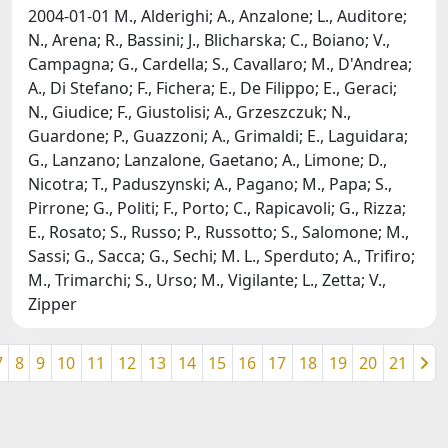
2004-01-01 M., Alderighi; A., Anzalone; L., Auditore;
N., Arena; R., Bassini; J., Blicharska; C., Boiano; V.,
Campagna; G., Cardella; S., Cavallaro; M., D'Andrea;
A., Di Stefano; F., Fichera; E., De Filippo; E., Geraci;
N., Giudice; F., Giustolisi; A., Grzeszczuk; N.,
Guardone; P., Guazzoni; A., Grimaldi; E., Laguidara;
G., Lanzano; Lanzalone, Gaetano; A., Limone; D.,
Nicotra; T., Paduszynski; A., Pagano; M., Papa; S.,
Pirrone; G., Politi; F., Porto; C., Rapicavoli; G., Rizza;
E., Rosato; S., Russo; P., Russotto; S., Salomone; M.,
Sassi; G., Saccа; G., Sechi; M. L., Sperduto; A., Trifiro;
M., Trimarchi; S., Urso; M., Vigilante; L., Zetta; V.,
Zipper
7
8
9
10
11
12
13
14
15
16
17
18
19
20
21