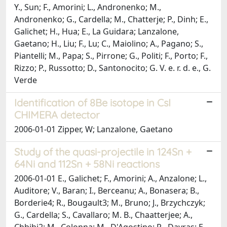
Y., Sun; F., Amorini; L., Andronenko; M.,
Andronenko; G., Cardella; M., Chatterje; P., Dinh; E.,
Galichet; H., Hua; E., La Guidara; Lanzalone,
Gaetano; H., Liu; F., Lu; C., Maiolino; A., Pagano; S.,
Piantelli; M., Papa; S., Pirrone; G., Politi; F., Porto; F.,
Rizzo; P., Russotto; D., Santonocito; G. V. e. r. d. e., G.
Verde
Identification of 8Be isotope in CsI
CHIMERA detector
2006-01-01 Zipper, W; Lanzalone, Gaetano
Study of the quasi-projectile in 124Sn +
64Ni and 112Sn + 58Ni reactions
2006-01-01 E., Galichet; F., Amorini; A., Anzalone; L.,
Auditore; V., Baran; I., Berceanu; A., Bonasera; B.,
Borderie4; R., Bougault3; M., Bruno; J., Brzychczyk;
G., Cardella; S., Cavallaro; M. B., Chaatterjee; A.,
Chbihi2; M., Colonna; M., D'Agostino; R., Dayras; E.,