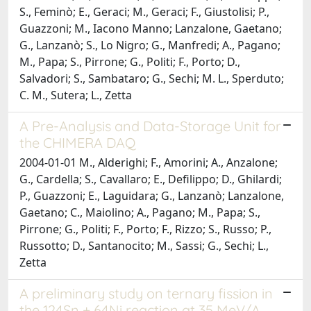
S., Feminò; E., Geraci; M., Geraci; F., Giustolisi; P.,
Guazzoni; M., Iacono Manno; Lanzalone, Gaetano;
G., Lanzanò; S., Lo Nigro; G., Manfredi; A., Pagano;
M., Papa; S., Pirrone; G., Politi; F., Porto; D.,
Salvadori; S., Sambataro; G., Sechi; M. L., Sperduto;
C. M., Sutera; L., Zetta
A Pre-Analysis and Data-Storage Unit for
the CHIMERA DAQ
2004-01-01 M., Alderighi; F., Amorini; A., Anzalone;
G., Cardella; S., Cavallaro; E., Defilippo; D., Ghilardi;
P., Guazzoni; E., Laguidara; G., Lanzanò; Lanzalone,
Gaetano; C., Maiolino; A., Pagano; M., Papa; S.,
Pirrone; G., Politi; F., Porto; F., Rizzo; S., Russo; P.,
Russotto; D., Santanocito; M., Sassi; G., Sechi; L.,
Zetta
A preliminary study on ternary fission in
the 124Sn + 64Ni reaction at 35 MeV/A