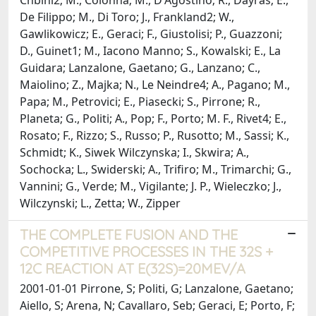
De Filippo; M., Di Toro; J., Frankland2; W.,
Gawlikowicz; E., Geraci; F., Giustolisi; P., Guazzoni;
D., Guinet1; M., Iacono Manno; S., Kowalski; E., La
Guidara; Lanzalone, Gaetano; G., Lanzano; C.,
Maiolino; Z., Majka; N., Le Neindre4; A., Pagano; M.,
Papa; M., Petrovici; E., Piasecki; S., Pirrone; R.,
Planeta; G., Politi; A., Pop; F., Porto; M. F., Rivet4; E.,
Rosato; F., Rizzo; S., Russo; P., Rusotto; M., Sassi; K.,
Schmidt; K., Siwek Wilczynska; I., Skwira; A.,
Sochocka; L., Swiderski; A., Trifiro; M., Trimarchi; G.,
Vannini; G., Verde; M., Vigilante; J. P., Wieleczko; J.,
Wilczynski; L., Zetta; W., Zipper
THE COMPLETE FUSION AND THE
COMPETITIVE PROCESSES IN THE 32S +
12C REACTION AT E(32S)=20MEV/A
2001-01-01 Pirrone, S; Politi, G; Lanzalone, Gaetano;
Aiello, S; Arena, N; Cavallaro, Seb; Geraci, E; Porto, F;