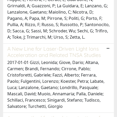
Grirnaldi, A; Guazzoni, P; La Guidara, E; Lanzano, G;
Lanzalone, Gaetano; Maiolino, C; Nicotra, D;
Pagano, A; Papa, M; Pirrone, S; Politi, G; Porto, F;
Pullia, A; Rizzo, F; Russo, S; Russotto, P; Santonocito,
D; Sacca, G; Sassi, M; Schroder, Wu; Sechi, G; Trifiro,
A; Toke, J; Trimarchi, M; Urso, S; Zetta, L.
A New Line for Laser-Driven Light Ions
Acceleration and Related TNSA Studies
2017-01-01 Gizzi, Leonida; Giove, Dario; Altana,
Carmen; Brandi, Fernando; Cirrone, Pablo;
Cristoforetti, Gabriele; Fazzi, Alberto; Ferrara,
Paolo; Fulgentini, Lorenzo; Koester, Petra; Labate,
Luca; Lanzalone, Gaetano; Londrillo, Pasquale;
Mascali, David; Muoio, Annamaria; Palla, Daniele;
Schillaci, Francesco; Sinigardi, Stefano; Tudisco,
Salvatore; Turchetti, Giorgio