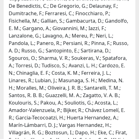
De Benedictis, C.; De Gregorio, G.; Delaunay, F.;
Dumitrache, F.; Ferraresi, C.; Finocchiaro, P.;
Fisichella, M.; Gallian, S.; Gambacurta, D.; Gandolfo,
E. M.; Gargano, A.; Giovannini, M.; Iazzi, F.;
Lanzalone, G.; Lavagno, A.; Mereu, P.; Neri, L.;
Pandola, L.; Panero, R.; Persiani, R.; Pinna, F.; Russo,
A. D.; Russo, G.; Santopinto, E.; Sartirana, D.;
Sgouros, O.; Sharma, V. R.; Soukeras, V.; Spatafora,
A.; Torresi, D.; Tudisco, S.; Avanzi, L. H.; Cardozo, E.
N.; Chinaglia, E. F.; Costa, K. M.; Ferreira, J. L.;
Linares, R.; Lubian, J.; Masunaga, S. H.; Medina, N.
H.; Moralles, M.; Oliveira, J. R. B.; Santarelli, T. M.;
Santos, R. B. B.; Guazzelli, M. A.; Zagatto, V. A. B.;
Koulouris, S.; Pakou, A.; Souliotis, G.; Acosta, L.;
Amador-Valenzuela, P.; Bijker, R.; Chávez Lomelí, E.
R.; Garcia-Tecocoatzi, H.; Huerta Hernandez, A.;
Marín-Lámbarri, D. J.; Vargas Hernandez, H.;
Villagrán, R. G.; Boztosun, I.; Dapo, H.; Eke, C.; Firat,