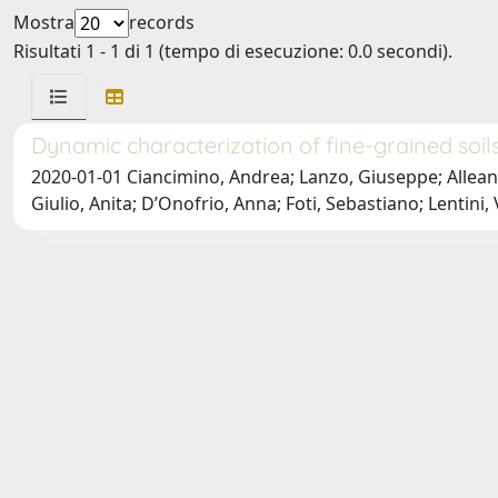
Mostra
records
Risultati 1 - 1 di 1 (tempo di esecuzione: 0.0 secondi).
Dynamic characterization of fine-grained soils
2020-01-01 Ciancimino, Andrea; Lanzo, Giuseppe; Alleanz
Giulio, Anita; D’Onofrio, Anna; Foti, Sebastiano; Lentini