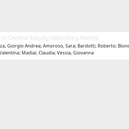
 in Central Italy by laboratory testing
a, Giorgio Andrea; Amoroso, Sara; Bardotti, Roberto; Biondi
, Valentina; Madiai, Claudia; Vessia, Giovanna