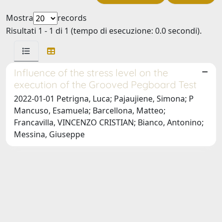
Mostra
records
Risultati 1 - 1 di 1 (tempo di esecuzione: 0.0 secondi).
Influence of the stress level on the
execution of the Grooved Pegboard Test
2022-01-01 Petrigna, Luca; Pajaujiene, Simona; P
Mancuso, Esamuela; Barcellona, Matteo;
Francavilla, VINCENZO CRISTIAN; Bianco, Antonino;
Messina, Giuseppe