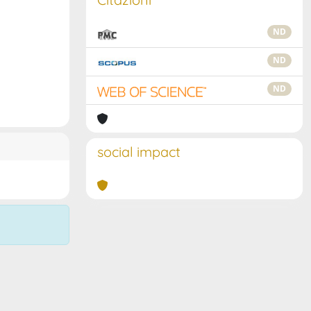
ND
ND
ND
social impact