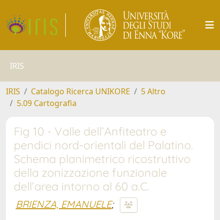
IRIS
IRIS
Catalogo Ricerca UNIKORE
5 Altro
5.09 Cartografia
Fig 10 - Valle dell’Anfiteatro e
pendici nord-orientali del Palatino.
Schema planimetrico ricostruttivo
della zonizzazione funzionale
dell’area intorno al 60 a.C.
BRIENZA, EMANUELE
;