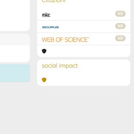
ND
ND
ND
social impact