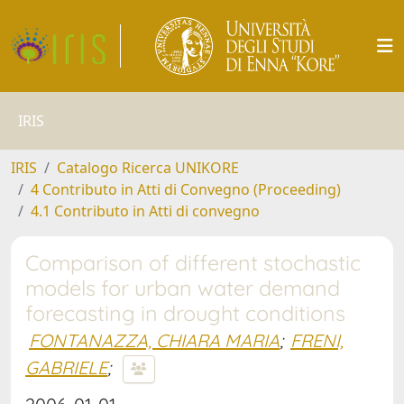
IRIS
IRIS
Catalogo Ricerca UNIKORE
4 Contributo in Atti di Convegno (Proceeding)
4.1 Contributo in Atti di convegno
Comparison of different stochastic
models for urban water demand
forecasting in drought conditions
FONTANAZZA, CHIARA MARIA
;
FRENI,
GABRIELE
;